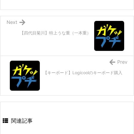
Next
【四代目菊川】特上うな重（一本重）
Prev
【キーボード】Logicoolのキーボード購入
関連記事