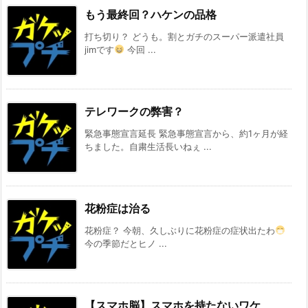
もう最終回？ハケンの品格
打ち切り？ どうも。割とガチのスーパー派遣社員
jimです
今回 ...
テレワークの弊害？
緊急事態宣言延長 緊急事態宣言から、約1ヶ月が経
ちました。自粛生活長いねぇ ...
花粉症は治る
花粉症？ 今朝、久しぶりに花粉症の症状出たわ
今の季節だとヒノ ...
【スマホ脳】スマホを持たないワケ