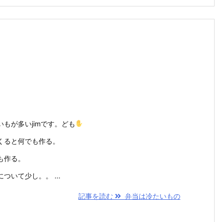
もが多いjimです。ども
くると何でも作る。
も作る。
いて少し。。 ...
記事を読む
弁当は冷たいもの