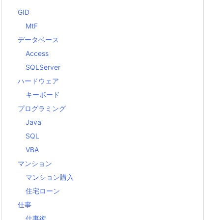
GID
MtF
データベース
Access
SQLServer
ハードウェア
キーボード
プログラミング
Java
SQL
VBA
マンション
マンション購入
住宅ローン
仕事
仕事術