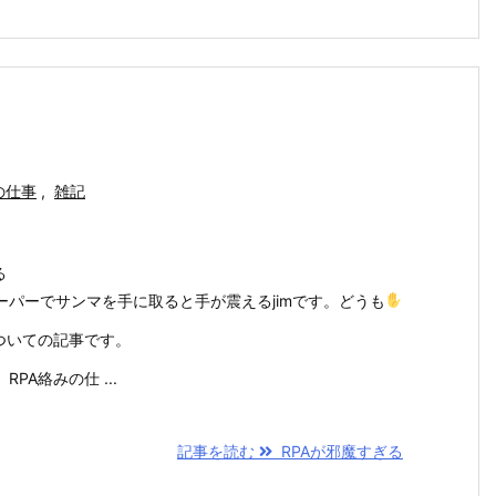
の仕事
,
雑記
る
パーでサンマを手に取ると手が震えるjimです。どうも
ついての記事です。
PA絡みの仕 ...
記事を読む
RPAが邪魔すぎる