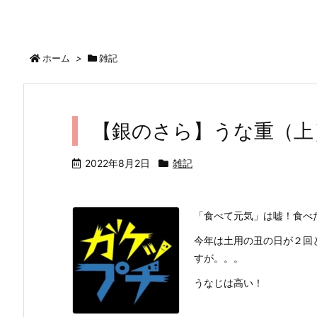
ホーム
>
雑記
【銀のさら】うな重（上
2022年8月2日
雑記
「食べて元気」は嘘！食べた
今年は土用の丑の日が２回
すが。。。
うなじは高い！