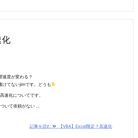
速化
理速度が変わる？
けてないjimです。どうも
Aの高速化についてです。
ついて依頼がない ...
記事を読む
【VBA】Excel限定？高速化