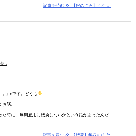
記事を読む
【銀のさら】うな ...
雑記
。jimです。どうも
てお話。
った時に、無期雇用に転換しないかという話があったんだ
記事を読む
【転職】年収upした